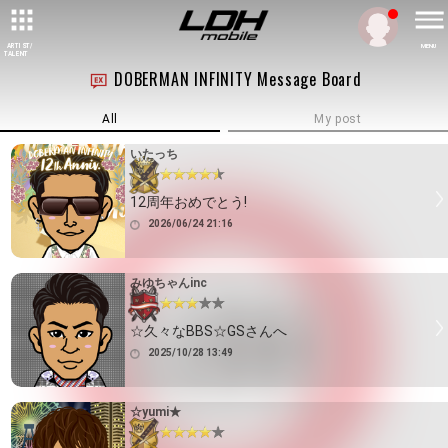
ARTIST/
MENU
TALENT
DOBERMAN INFINITY Message Board
All
My post
いたっち
12周年おめでとう!
2026/06/24 21:16
みゆちゃんinc
☆久々なBBS☆GSさんへ
2025/10/28 13:49
☆yumi★