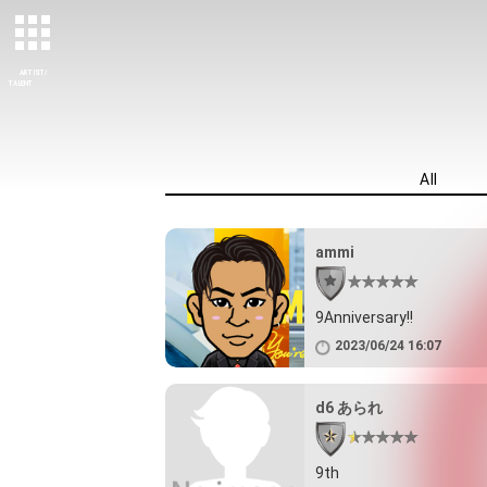
ARTIST/
TALENT
All
ammi
9Anniversary!!
2023/06/24 16:07
d6 あられ
9th