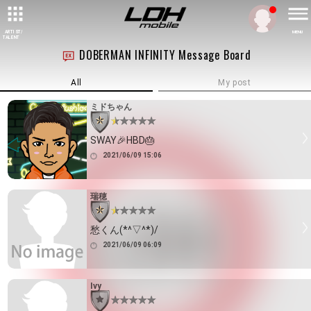
ARTIST/
MENU
TALENT
DOBERMAN INFINITY Message Board
All
My post
ミドちゃん
SWAY🎉HBD🎂
2021/06/09 15:06
瑞穂
愁くん(*^▽^*)/
2021/06/09 06:09
Ivy