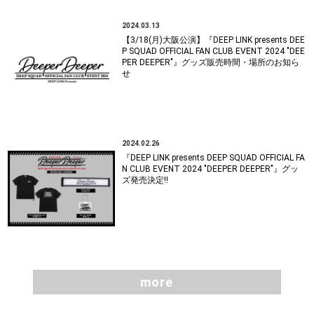
2024.03.13
【3/18(月)大阪公演】『DEEP LINK presents DEE
P SQUAD OFFICIAL FAN CLUB EVENT 2024 "DEE
PER DEEPER"』グッズ販売時間・場所のお知ら
せ
2024.02.26
『DEEP LINK presents DEEP SQUAD OFFICIAL FA
N CLUB EVENT 2024 "DEEPER DEEPER"』グッ
ズ発売決定!!
more
more