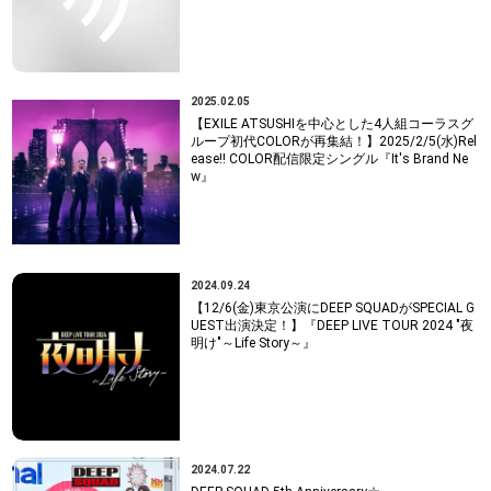
2025.02.05
【EXILE ATSUSHIを中心とした4人組コーラスグ
ループ初代COLORが再集結！】2025/2/5(水)Rel
ease!! COLOR配信限定シングル『It's Brand Ne
w』
2024.09.24
【12/6(金)東京公演にDEEP SQUADがSPECIAL G
UEST出演決定！】『DEEP LIVE TOUR 2024 "夜
明け"～Life Story～』
2024.07.22