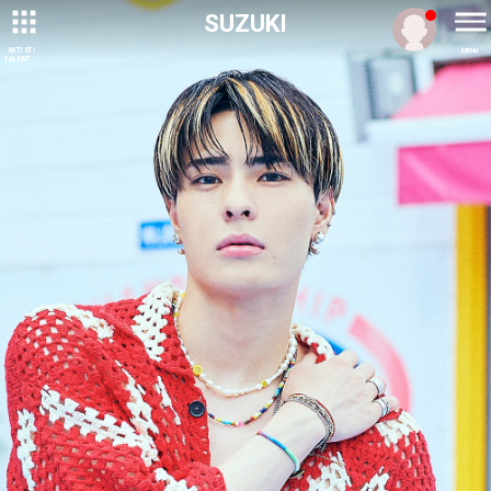
SUZUKI
ARTIST/
MENU
TALENT