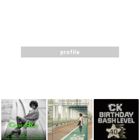
profile
profile
TOPICS