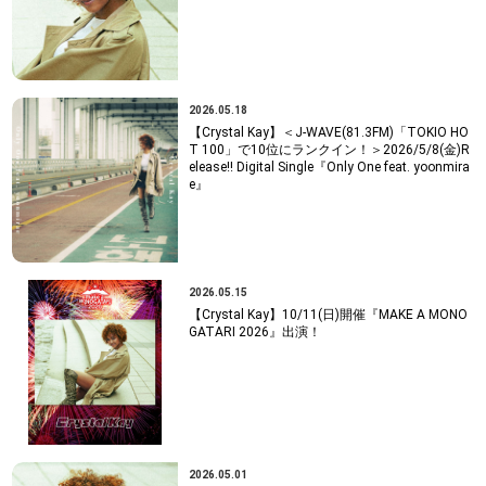
2026.05.18
【Crystal Kay】＜J-WAVE(81.3FM)「TOKIO HO
T 100」で10位にランクイン！＞2026/5/8(金)R
elease!! Digital Single『Only One feat. yoonmira
e』
2026.05.15
【Crystal Kay】10/11(日)開催『MAKE A MONO
GATARI 2026』出演！
2026.05.01