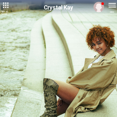
Crystal Kay
ARTIST/
MENU
TALENT