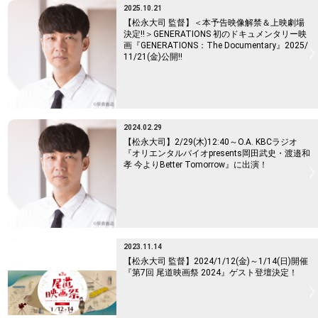
2025.10.21
【松永大司 監督】＜本予告映像解禁＆上映劇場
決定!!＞GENERATIONS 初のドキュメンタリー映
画『GENERATIONS：The Documentary』2025/
11/21(金)公開!!
2024.02.29
【松永大司】2/29(木)12:40～O.A. KBCラジオ
『オリエンタルバイオpresents岡田武史・渡邉和
孝 今よりBetter Tomorrow』に出演！
2023.11.14
【松永大司 監督】2024/1/12(金)～1/14(日)開催
『第7回 尾道映画祭 2024』ゲスト登壇決定！