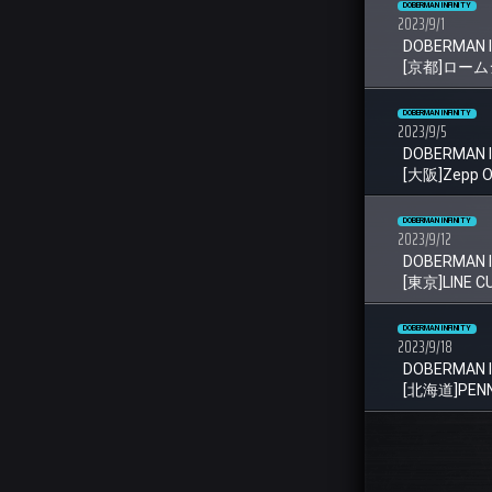
DOBERMAN INFINITY
2023/9/1
DOBERMAN I
[京都]ロー
DOBERMAN INFINITY
2023/9/5
DOBERMAN I
[大阪]Zepp O
DOBERMAN INFINITY
2023/9/12
DOBERMAN I
[東京]LINE 
DOBERMAN INFINITY
2023/9/18
DOBERMAN I
[北海道]PENN