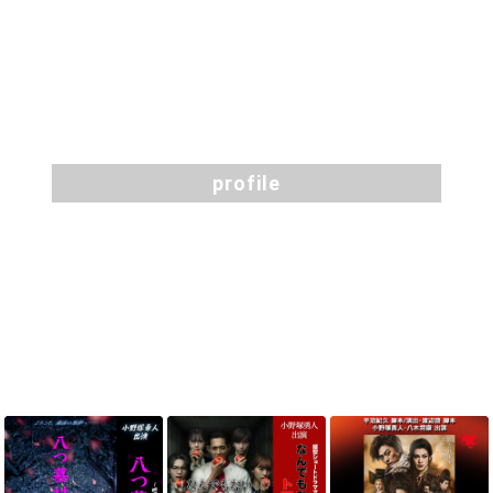
profile
profile
TOPICS