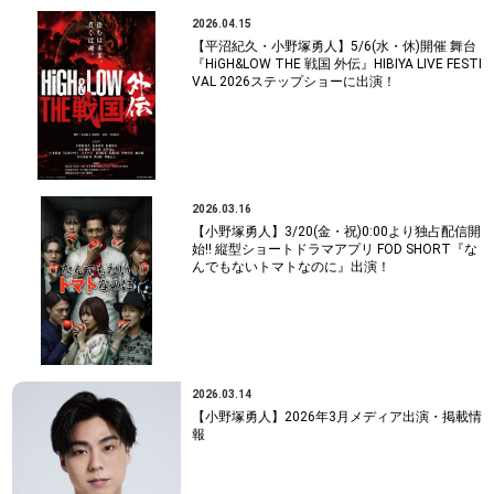
2026.04.15
【平沼紀久・小野塚勇人】5/6(水・休)開催 舞台
『HiGH&LOW THE 戦国 外伝』HIBIYA LIVE FESTI
VAL 2026ステップショーに出演！
2026.03.16
【小野塚勇人】3/20(金・祝)0:00より独占配信開
始!! 縦型ショートドラマアプリ FOD SHORT『な
んでもないトマトなのに』出演！
2026.03.14
【小野塚勇人】2026年3月メディア出演・掲載情
報