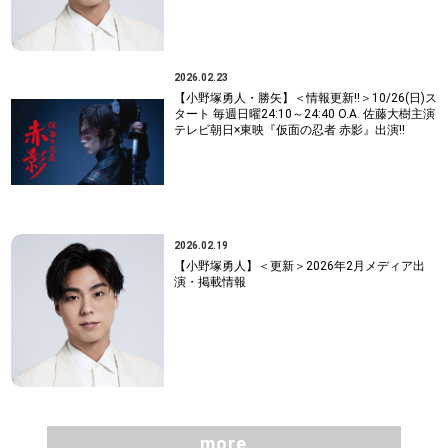
2026.02.23
【小野塚勇人・勝矢】＜情報更新!!＞10/26(日)ス
タート 毎週日曜24:10～24:40 O.A. 佐藤大樹主演
テレビ朝日×東映『仮面の忍者 赤影』出演!!
2026.02.19
【小野塚勇人】＜更新＞2026年2月メディア出
演・掲載情報
more
more