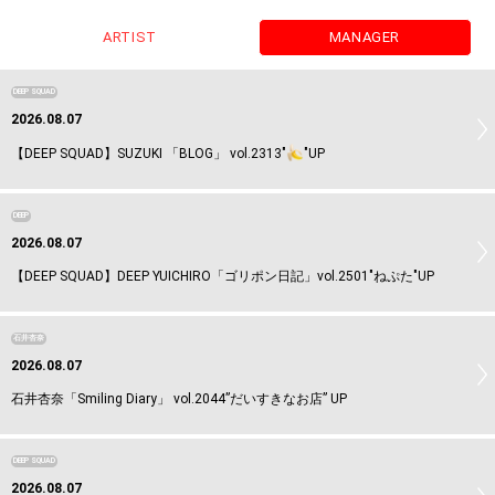
ARTIST
MANAGER
DEEP SQUAD
2026.08.07
【DEEP SQUAD】SUZUKI 「BLOG」 vol.2313"
"UP
DEEP
2026.08.07
【DEEP SQUAD】DEEP YUICHIRO「ゴリポン日記」vol.2501"ねぷた"UP
石井杏奈
2026.08.07
石井杏奈「Smiling Diary」 vol.2044”だいすきなお店” UP
DEEP SQUAD
2026.08.07