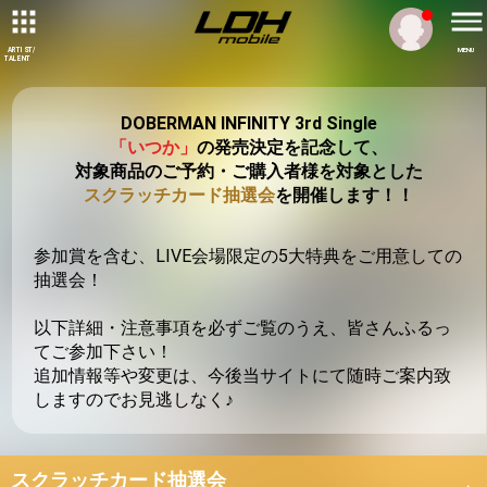
ARTIST/
MENU
TALENT
DOBERMAN INFINITY 3rd Single
「いつか」
の発売決定を記念して、
対象商品のご予約・ご購入者様を対象とした
スクラッチカード抽選会
を開催します！！
参加賞を含む、LIVE会場限定の5大特典をご用意しての
抽選会！
以下詳細・注意事項を必ずご覧のうえ、皆さんふるっ
てご参加下さい！
追加情報等や変更は、今後当サイトにて随時ご案内致
しますのでお見逃しなく♪
スクラッチカード抽選会