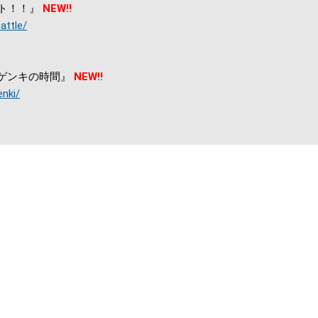
バト！！』
NEW!!
attle/
！ゲンキの時間』
NEW!!
enki/