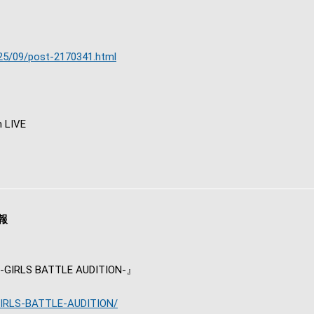
025/09/post-2170341.html
m LIVE
報
LS BATTLE AUDITION-』
/GIRLS-BATTLE-AUDITION/