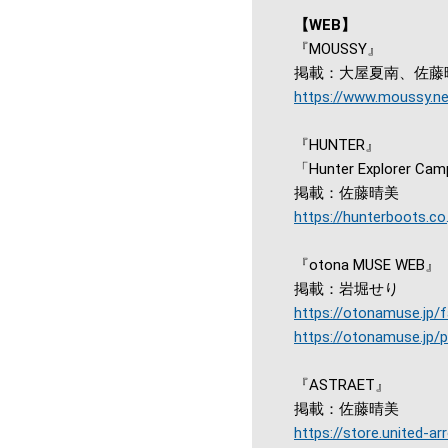
【WEB】
『MOUSSY』
掲載：大屋夏南、佐藤
https://www.moussy.ne
『HUNTER』
「Hunter Explorer Cam
掲載：佐藤晴美
https://hunterboots.co.
『otona MUSE WEB』
掲載：岩堀せり
https://otonamuse.jp/
https://otonamuse.jp/
『ASTRAET』
掲載：佐藤晴美
https://store.united-a