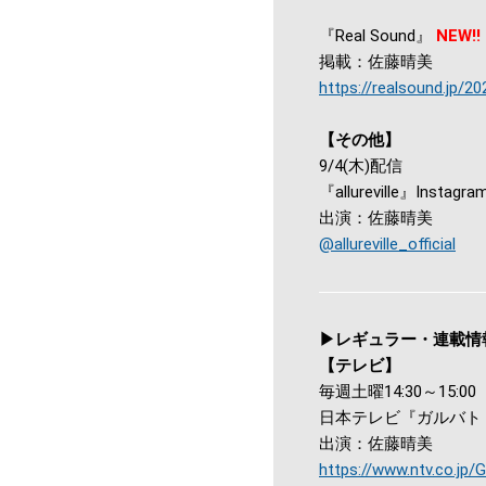
『Real Sound』
NEW!!
掲載：佐藤晴美
https://realsound.jp/2
【その他】
9/4(木)配信
『allureville』Instagra
出演：佐藤晴美
@allureville_official
▶レギュラー・連載情
【テレビ】
毎週土曜14:30～15:00
日本テレビ『ガルバト -GIR
出演：佐藤晴美
https://www.ntv.co.jp