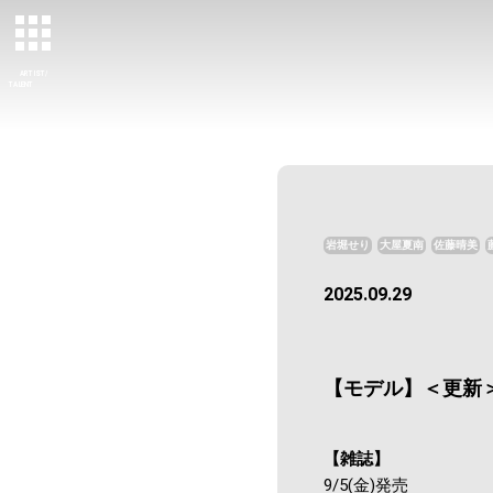
ARTIST/
TALENT
岩堀せり
大屋夏南
佐藤晴美
2025.09.29
【モデル】＜更新＞
【雑誌】
9/5(金)発売