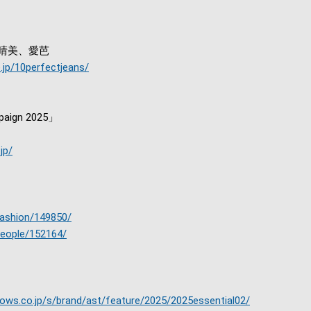
晴美、愛芭
.jp/10perfectjeans/
paign 2025」
jp/
fashion/149850/
people/152164/
rrows.co.jp/s/brand/ast/feature/2025/2025essential02/