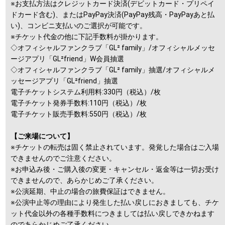
※お支払方法はクレジットカード決済(デビットカード・プリペイ
ドカード含む)、またはPayPay決済(PayPay残高・PayPayあと払
い)、コンビニ支払いのご選択が可能です。
※チケット代金の他に下記手数料が掛かります。
◇オフィシャルファンクラブ「GL² family」/オフィシャルメッセ
ージアプリ「GL²friend」W会員抽選
◇オフィシャルファンクラブ「GL² family」抽選/オフィシャルメ
ッセージアプリ「GL²friend」抽選
電子チケットシステム利用料:330円（税込）/枚
電子チケット発券手数料:110円（税込）/枚
電子チケット販売手数料:550円（税込）/枚
【ご来場について】
※チケットの転売は固く禁止されています。発覚した場合はご入場
できませんのでご注意ください。
※お申込み後・ご購入後の変更・キャンセル・返金等は一切お受け
できませんので、あらかじめご了承ください。
※公演延期、中止の場合の旅費保証はできません。
※公演中止等の理由により発生した払い戻しにおきましても、チケ
ット代金以外の各種手数料につきましては払い戻しできかねます
のであらかじめご了承ください。