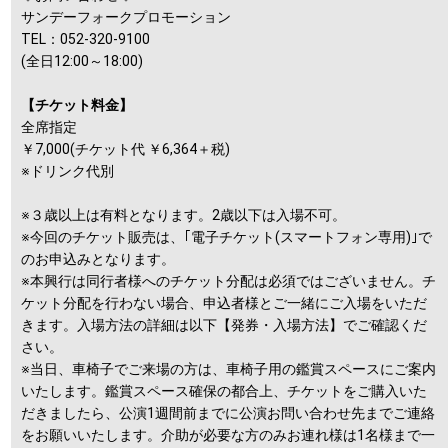
サンデーフォークプロモーション
TEL：052-320-9100
(全日12:00～18:00)
【チケット料金】
全席指定
￥7,000(チケット代 ￥6,364＋税)
※ドリンク代別
※３歳以上は有料となります。2歳以下は入場不可。
※今回のチケット販売は、｢電子チケット(スマートフォン専用)｣で
のお申込みとなります。
※本興行は同行者様へのチケット分配は必須ではございません。チ
ケット分配を行わない場合、申込者様とご一緒にご入場をいただ
きます。入場方法の詳細は以下【発券・入場方法】でご確認くだ
さい。
※当日、車椅子でご来場の方は、車椅子用の鑑賞スペースにご案内
いたします。鑑賞スペース確保の都合上、チケットをご購入いた
だきましたら、公演1週間前までに公演お問い合わせ先までご連絡
をお願いいたします。介助が必要な方のみお連れ様は1名様まで一