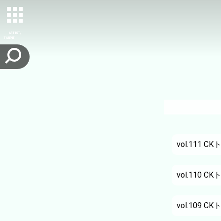
ARTIST/
TALENT
vol.111
CK
vol.110
CK
vol.109
CK