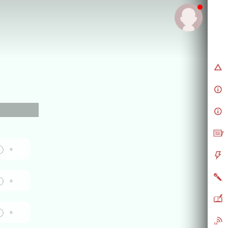
0
0
0