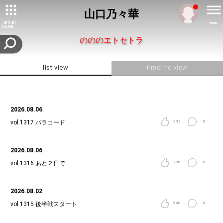
山口乃々華
ARTIST/
MENU
TALENT
のののエトセトラ
list view
timeline view
2026.08.06
vol.1317
パラコード
232
0
2026.08.06
vol.1316
あと２日で
226
0
2026.08.02
vol.1315
後半戦スタート
545
0