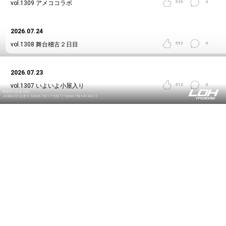
vol.1309
アメココラボ
529
0
2026.07.24
vol.1308
舞台稽古２日目
552
0
2026.07.23
vol.1307
いよいよ小屋入り
513
0
©2009-2026 LDH
JASRAC許諾番号 9008675017Y55011 9008675014Y41011
2026.07.20
vol.1306
お祭り
344
0
2026.07.20
vol.1305
暑い日々
345
0
2026.07.20
vol.1304
フライング稽古！
339
0