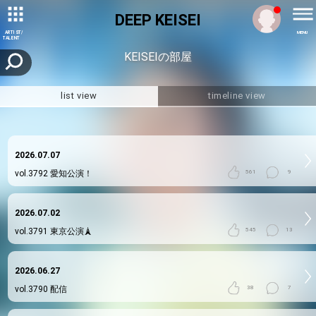
DEEP KEISEI
ARTIST/
MENU
TALENT
KEISEIの部屋
list view
timeline view
2026.07.07
vol.3792
愛知公演！
561
9
2026.07.02
vol.3791
東京公演🗼
545
13
2026.06.27
vol.3790
配信
38
7