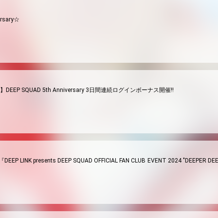
ersary☆
】DEEP SQUAD 5th Anniversary 3日間連続ログインボーナス開催!!
EP LINK presents DEEP SQUAD OFFICIAL FAN CLUB EVENT 2024 "D