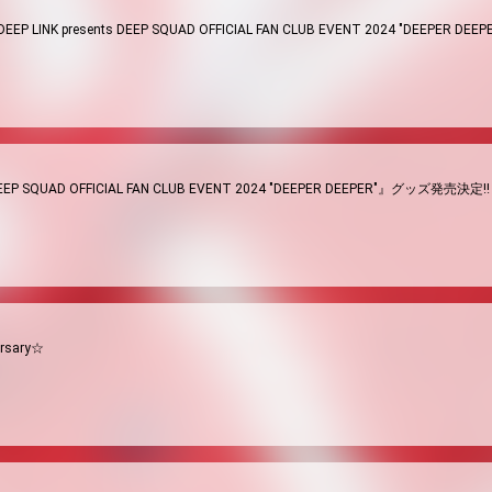
P LINK presents DEEP SQUAD OFFICIAL FAN CLUB EVENT 2024 "DE
 DEEP SQUAD OFFICIAL FAN CLUB EVENT 2024 "DEEPER DEEPER"』グッズ発売決定!!
ersary☆