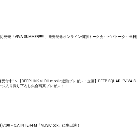
/31(水)発売「VIVA SUMMER!!!!!!」発売記念オンライン個別トーク会～ビバトーク～
募受付中!!＞【DEEP LINK × LDH mobile連動プレゼント企画】DEEP SQUAD『VIVA 
ージ入り撮り下ろし集合写真プレゼント！
月)7:00～O.A INTER-FM「MUSIClock」に生出演！