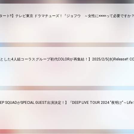
放送スタート!!】テレビ東京 ドラマチューズ！『ジョフウ ～女性に××××って必要ですか？
中心とした4人組コーラスグループ初代COLORが再集結！】2025/2/5(水)Release!! CO
 SQUADがSPECIAL GUEST出演決定！】『DEEP LIVE TOUR 2024 "夜明け"～Life 