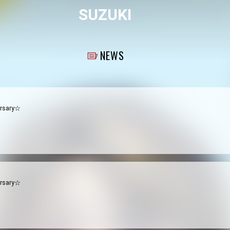
SUZUKI
NEWS
ersary☆
ersary☆