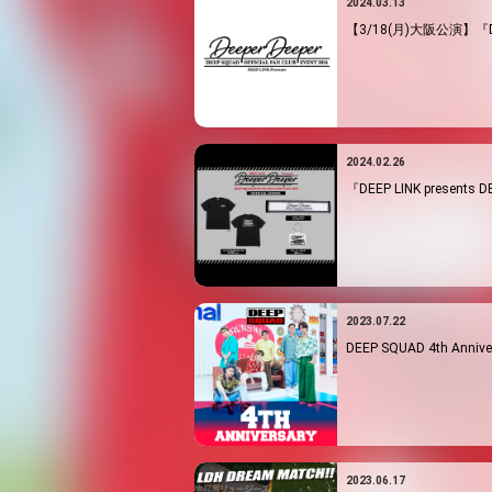
2024.03.13
【3/18(月)大阪公演】『DEE
2024.02.26
『DEEP LINK presents
2023.07.22
DEEP SQUAD 4th Anniv
2023.06.17