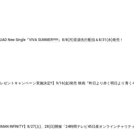
 New Single『VIVA SUMMER!!!!!!』8/8(月)音源先行配信＆8/31(水)発売！
トキャンペーン実施決定!!】9/16(金)発売 映画『昨日より赤く明日より青く-CINEMA FIG
BERMAN INFINITY】8/27(土)、28(日)開催「24時間テレビ45日産オンライン