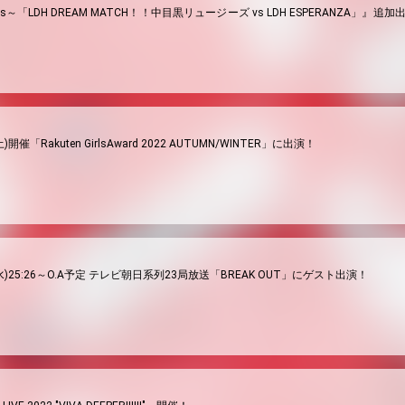
f Smiles～「LDH DREAM MATCH！！中目黒リュージーズ vs LDH ESPERAN
土)開催「Rakuten GirlsAward 2022 AUTUMN/WINTER」に出演！
1(水)25:26～O.A予定 テレビ朝日系列23局放送「BREAK OUT」にゲスト出演！