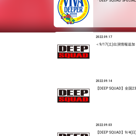
「DEEP SQUAD SPECIAL 
2022.09.17
＜9/17(土)出演情報追
2022.09.14
【DEEP SQUAD】全国
2022.09.03
【DEEP SQUAD】9/