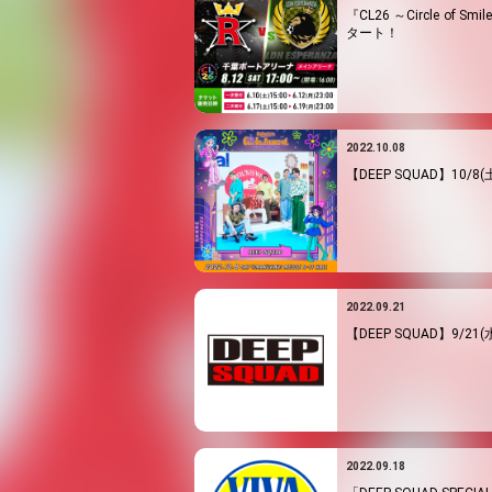
『CL26 ～Circle o
タート！
2022.10.08
【DEEP SQUAD】10/8(
2022.09.21
【DEEP SQUAD】9/2
2022.09.18