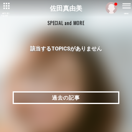
佐田真由美
ARTIST/
MENU
TALENT
SPECIAL and MORE
該当するTOPICSがありません
過去の記事
過去の記事