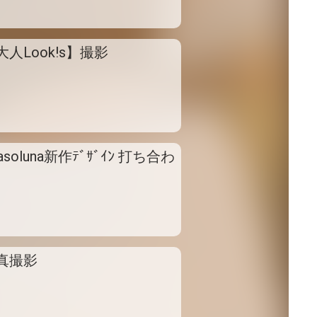
大人Look!s】撮影
asoluna新作ﾃﾞｻﾞｲﾝ 打ち合わ
真撮影