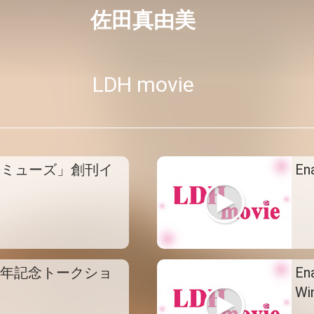
佐田真由美
LDH movie
人ミューズ」創刊イ
En
9周年記念トークショ
En
Wi