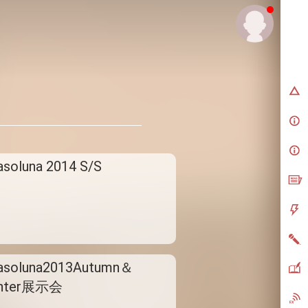
asoluna 2014 S/S
asoluna2013Autumn＆
nter展示会