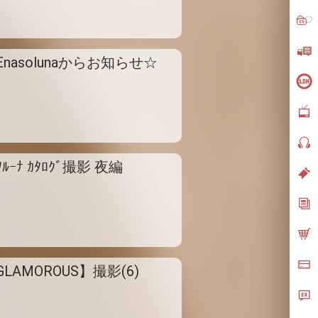
Enasolunaからお知らせ☆
ｿﾙｰﾅ ｶﾀﾛｸﾞ撮影 夜編
GLAMOROUS】撮影(6)