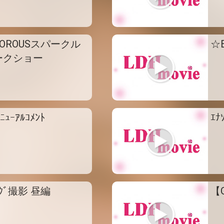
AMOROUSスパークル
☆
ークショー
ﾘﾆｭｰｱﾙｺﾒﾝﾄ
ｴﾅ
ﾀﾛｸﾞ撮影 昼編
【