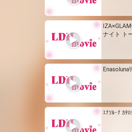
IZA×GL
ナイト ト
Enasoluna
ｴﾅｿﾙｰﾅ ｶ