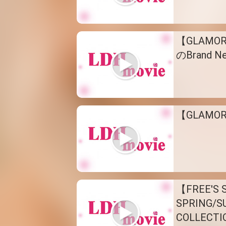
【GLAMO
のBrand N
【GLAMOR
【FREE'S 
SPRING/
COLLECT