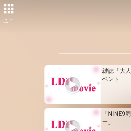
ARTIST/
TALENT
雑誌「大
ベント
「NINE
ー」