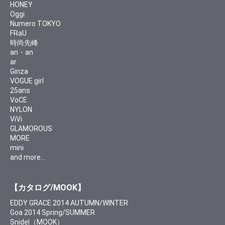
HONEY
Oggi
Numero TOKYO
FRaU
時尚先峰
an・an
ar
Ginza
VOGUE girl
25ans
VoCE
NYLON
ViVi
GLAMOROUS
MORE
mini
and more…
【カタログ/MOOK】
EDDY GRACE 2014 AUTUMN/WINTER
Goa 2014 Spring/SUMMER
Snidel（MOOK）