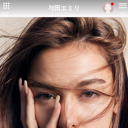
与田エミリ
ARTIST/
MENU
TALENT