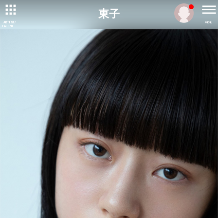
東子
ARTIST/
MENU
TALENT