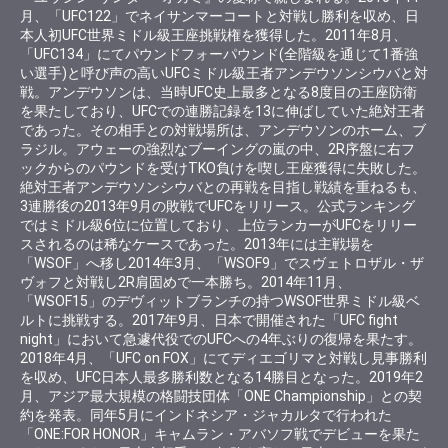
月、「UFC122」でネイサンマーコートと対戦し勝利を収め、日
本人初UFC世界ミドル級王座挑戦権を獲得した。2011年8月、
「UFC134」にてパウンドフォーパウンド(全階級を通じて1番強
い選手)と呼び声の高いUFCミドル級王者アンデウソンシウバと対
戦。アンデウソンは、当時UFC史上最多となる8度目の王座防衛
を果たしており、UFCでの連勝記録を13に伸ばしていた絶対王者
であった。その相手との対戦場所は、アンデウソンのホーム、ブ
ラジル。アウェーの強烈なブーイングの嵐の中、2R序盤に右フ
ックからのパウンドを受けTKO負けを喫し王座獲得に失敗した。
絶対王者アンデウソンシウバとの再戦を目指し戦績を重ねるも、
3連勝後の2013年9月の敗戦でUFCをリリース。公式ランキング
ではミドル級6位に位置しており、上位ランカーがUFCをリリー
スされるのは稀なケースであった。2013年には主戦場を
「WSOF」へ移し2014年3月、「WSOF9」でスヴェトロザル・ザ
ヴォフと対戦し2R肩固めで一本勝ち。2014年11月、
「WSOF15」のデヴィットブランチの持つWSOF世界ミドル級ベ
ルトに挑戦する。2017年9月、日本で開催された「UFC fight
night」において急遽代役でのUFCへの4年ぶりの復帰を果たす。
2018年4月、「UFC on FOX」にてディエゴリマと対戦し見事勝利
を収め、UFC日本人最多勝利数となる14勝目となった。2019年2
月、アジア最大規模の格闘技団体「ONE Championship」との契
約を発表。同年5月にインドネシア・ジャカルタで行われた
「ONE:FOR HONOR」キャムラン・アバソフ戦でデビューを果た