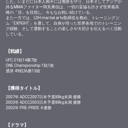
した。いまだに日本人相手には無敗を守り、日本そしてアジアが
誇るMMAファイター岡見勇信は、一切の妥協を許さず世界最高
峰の「頂」を目指し、今もなお戦い続けている。
また一方では、LDH martial arts取締役を務め、トレーニングジ
ム「EXFIGHT」を通して、自身が培った世界各地でのトレーニン
グ経験、そして運動することの楽しさや大切さを伝えるべく活動
している。
【戦績】
UFC:21戦14勝7敗
ONE Championship:1戦1敗
通算:49戦36勝13敗
【獲得タイトル】
2007年 ADCC2007日本予選88kg未満 優勝
2003年 ADCC2003日本予選88kg未満 優勝
2002年 PRE-PRIDE.4 優勝
【ドラマ】