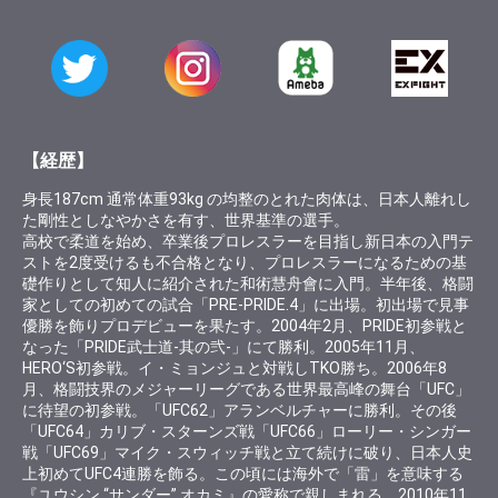
【経歴】
身長187cm 通常体重93kg の均整のとれた肉体は、日本人離れし
た剛性としなやかさを有す、世界基準の選手。
高校で柔道を始め、卒業後プロレスラーを目指し新日本の入門テ
ストを2度受けるも不合格となり、プロレスラーになるための基
礎作りとして知人に紹介された和術慧舟會に入門。半年後、格闘
家としての初めての試合「PRE-PRIDE.4」に出場。初出場で見事
優勝を飾りプロデビューを果たす。2004年2月、PRIDE初参戦と
なった「PRIDE武士道-其の弐-」にて勝利。2005年11月、
HERO‘S初参戦。イ・ミョンジュと対戦しTKO勝ち。2006年8
月、格闘技界のメジャーリーグである世界最高峰の舞台「UFC」
に待望の初参戦。「UFC62」アランベルチャーに勝利。その後
「UFC64」カリブ・スターンズ戦「UFC66」ローリー・シンガー
戦「UFC69」マイク・スウィッチ戦と立て続けに破り、日本人史
上初めてUFC4連勝を飾る。この頃には海外で「雷」を意味する
『ユウシン “サンダー” オカミ』の愛称で親しまれる。2010年11