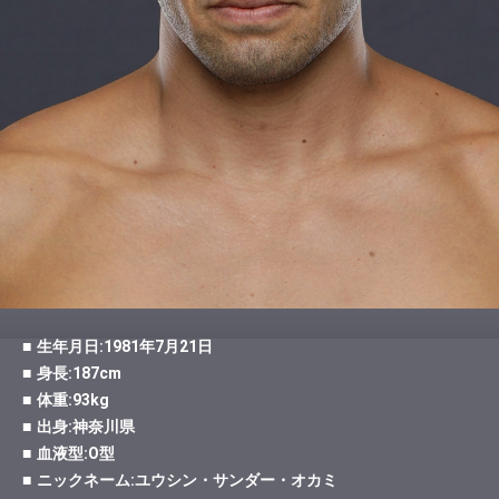
生年月日:1981年7月21日
身長:187cm
体重:93kg
出身:神奈川県
血液型:O型
ニックネーム:ユウシン・サンダー・オカミ