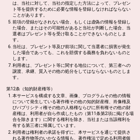
は、当社に対して、当社の指定した方法によって、プレゼン
ト等を提供するために必要な情報を登録しなければならない
ことがあります。
前項の登録がなされない場合、もしくは虚偽の情報を登録し
た場合、またはその可能性があると当社が判断した場合、当
選者はプレゼント等を受け取ることができないものとしま
す。
当社は、プレゼント等及び前項に関して当選者に損害が発生
した場合であっても、これを賠償する義務を負わないものと
します。
利用者は、プレゼント等に関する地位について、第三者への
譲渡、承継、質入その他の処分をしてはならないものとしま
す。
第12条（知的財産権等）
本サービスを構成する文章、画像、プログラムその他の情報
について発生している著作権その他の知的財産権、肖像権及
びパブリシティ権その他の人格権ならびに所有権その他の財
産権は、利用者が自ら作成したもの（第11条第2項に掲げる場
合を除きます）に関する権利を除き、当社または当該権利を
有する第三者に帰属しています。
利用者は権利者の承諾を得ずに、本サービスを通じて提供さ
れる著作物等のいかなる情報も、著作権法で定める利用者個