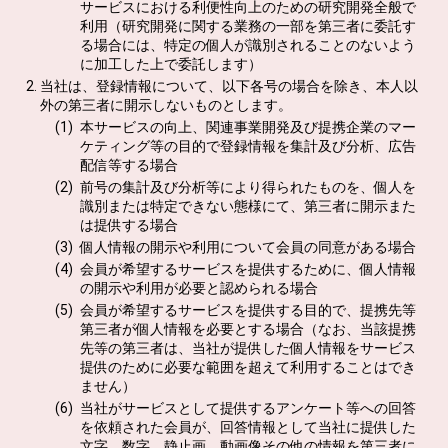
サービスにおける利便性向上のための研究開発全般で
利用（研究開発に関する業務の一部を第三者に委託す
る場合には、特定の個人が識別されることのないよう
に加工した上で委託します）
当社は、登録情報について、以下各号の場合を除き、本人以
外の第三者に開示しないものとします。
本サービスの向上、関連事業開発及び提携企業のマー
ケティング等の目的で登録情報を集計及び分析、広告
配信等する場合
前号の集計及び分析等により得られたものを、個人を
識別または特定できない態様にて、第三者に開示また
は提供する場合
個人情報の開示や利用について会員の同意がある場合
会員が希望するサービスを提供するために、個人情報
の開示や利用が必要と認められる場合
会員が希望するサービスを提供する目的で、提携先等
第三者が個人情報を必要とする場合（なお、当該提携
先等の第三者は、当社が提供した個人情報をサービス
提供のために必要な範囲を超えて利用することはでき
ません）
当社がサービスとして提供するアンケート等への回答
を依頼された会員が、回答情報として当社に提供した
文字、数字、静止画、動画像その他の情報を第三者に