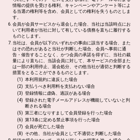
情報の提供を受ける権利、キャンペーンやアンケート等によ
る当選の権利等を含め、会員としての権利を失うものとしま
す。
会員が会員サービスから退会した場合、当社は当該時点にお
いて利用者が当社に対して有している債務を直ちに履行する
ものとします。
当社は、会員が以下のいずれかの事由に該当する場合、また
はその恐れがあると当社が判断した場合、会員へ事前に通
告・催告することなく、かつ会員の承諾を得ずに、当社の裁
量により直ちに、当該会員に対して、本サービスの全部また
は一部の利用停止、退会処分、その他当社が適切と判断する
措置をとることができるものとします。
本利用規約に違反した場合
支払うべき利用料を支払わない場合
登録情報に虚偽、過誤がある場合
登録された電子メールアドレスが機能していないと判
断される場合
第三者になりすまして会員登録を行った場合
第13条に定める禁止事項を行った場合
会員が死亡した場合
その他、当社が会員として不適切と判断した場合