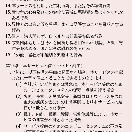
本サービスを利用した営利行為、またはその準備行為
青少年の心身及びその健全な育成に悪影響を及ぼすおそれが
ある行為
異性との出会い等を希望、または誘導することを目的とする
行為
個人、法人問わず、自らまたは組織等を偽る行為
宗教団体もしくはそれと同視し得る団体への勧誘、布教、寄
付等を求める、またはその恐れのある行為
その他、当社が不適切と判断する行為
第14条（本サービスの停止・中止・終了）
当社は、以下各号の事由に起因する場合、本サービスの全部
または一部を停止することができるものとします。
当社が、定期的または緊急に、本サービス提供のため
のコンピュータシステムの保守・点検を行う場合
火災・停電、天災地変等（新型コロナウィルスを含む
重大な疾病を含む）の非常事態により本サービスの運
営が不能となった場合
戦争、内乱、暴動、騒擾、労働争議等により、本サー
ビスの運営が不能となった場合
サービス提供のためのコンピュータシステムの不良及
び第三者からの不正アクセス、コンピュータウィルス