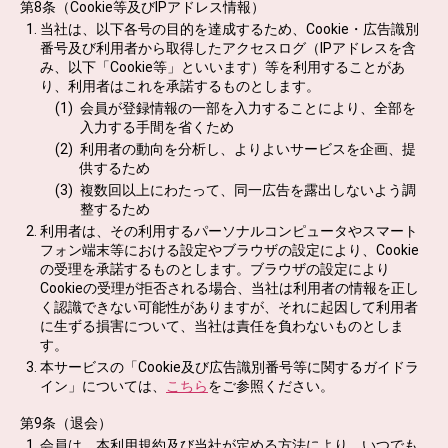
第8条（Cookie等及びIPアドレス情報）
当社は、以下各号の目的を達成するため、Cookie・広告識別
番号及び利用者から取得したアクセスログ（IPアドレスを含
み、以下「Cookie等」といいます）等を利用することがあ
り、利用者はこれを承諾するものとします。
会員が登録情報の一部を入力することにより、全部を
入力する手間を省くため
利用者の動向を分析し、よりよいサービスを企画、提
供するため
複数回以上にわたって、同一広告を露出しないよう調
整するため
利用者は、その利用するパーソナルコンピュータやスマート
フォン端末等における設定やブラウザの設定により、Cookie
の受理を承諾するものとします。ブラウザの設定により
Cookieの受理が拒否される場合、当社は利用者の情報を正し
く認識できない可能性がありますが、それに起因して利用者
に生ずる損害について、当社は責任を負わないものとしま
す。
本サービスの「Cookie及び広告識別番号等に関するガイドラ
イン」については、
こちら
をご参照ください。
第9条（退会）
会員は、本利用規約及び当社が定める方法により、いつでも