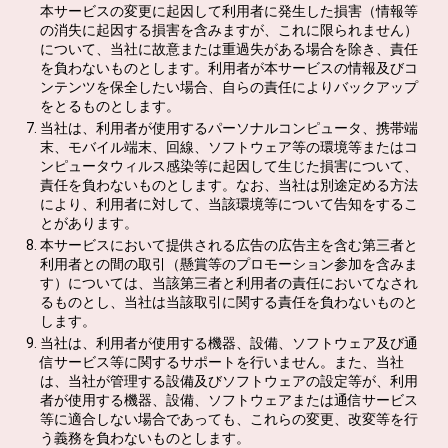
本サービスの変更に起因して利用者に発生した損害（情報等
の消失に起因する損害を含みますが、これに限られません）
について、当社に故意または重過失がある場合を除き、責任
を負わないものとします。利用者が本サービスの情報及びコ
ンテンツを保全したい場合、自らの責任によりバックアップ
をとるものとします。
当社は、利用者が使用するパーソナルコンピュータ、携帯端
末、モバイル端末、回線、ソフトウェア等の環境等またはコ
ンピュータウィルス感染等に起因して生じた損害について、
責任を負わないものとします。なお、当社は別途定める方法
により、利用者に対して、当該環境等について告知をするこ
とがあります。
本サービスにおいて提供される広告の広告主を含む第三者と
利用者との間の取引（懸賞等のプロモーション参加を含みま
す）については、当該第三者と利用者の責任においてなされ
るものとし、当社は当該取引に関する責任を負わないものと
します。
当社は、利用者が使用する機器、設備、ソフトウェア及び通
信サービス等に関するサポートを行いません。また、当社
は、当社が管理する設備及びソフトウェアの設定等が、利用
者が使用する機器、設備、ソフトウェアまたは通信サービス
等に適合しない場合であっても、これらの変更、改変等を行
う義務を負わないものとします。