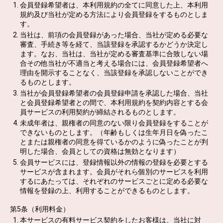
会員登録希望者は、本利用規約の全てに同意した上、本利用
規約及び当社が定める方法により会員登録をするものとしま
す。
当社は、前項の会員登録があった場合、当社が定める必要な
審査、手続き等を経て、当該登録を承認するかどうか決定し
ます。なお、当社は、当社が定める審査基準に合致しない場
合その他当社が不適当と考える場合には、会員登録希望者へ
理由を開示することなく、当該登録を承認しないことができ
るものとします。
当社が会員登録希望者の会員登録申請を承認した場合、当社
と会員登録希望者との間で、本利用規約を契約内容とする会
員サービスの利用契約が締結されるものとします。
未成年者は、親権者の同意のない限り会員登録をすることが
できないものとします。（年齢もしくは生年月日を偽ったこ
とまたは親権者の同意を得ているかのように偽ったことが判
明した場合、会員としての資格は無効となります）
会員サービスには、登録情報以外の情報の登録を必要とする
サービスが含まれます。会員がそれら個別のサービスを利用
するにあたっては、それぞれのサービスごとに定める必要な
情報を登録の上、利用することができるものとします。
第5条（利用料金）
本サービスの有料サービス契約をしたお客様は、当社に対