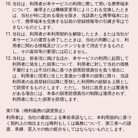
当社は、利用者が本サービスの利用に際して用いる携帯端末
について、修理または機種変更等によりこれを交換したとき
は、当社が特に定める場合を除き、当該新たな携帯端末にお
いて、携帯端末を交換する以前の登録情報等の引継ぎ等はで
きないものとします。
当社は、利用者が本利用契約を解除したとき、または当社が
本サービスの運営を終了したときは、当社の判断により、利
用者に関わる情報及びコンテンツを全て消去できるものと
し、その返却等の要望には応じません。
当社は、前各項に掲げるほか、本サービスの利用に起因して
利用者に発生した損害について、利用者に対して当社の債務
不履行または不法行為に基づき損害賠償責任を負う場合に
は、利用者に現実に生じた直接かつ通常の損害に限り、当該
利用者の会員登録日以降に受領した利用料の総額を上限とし
て賠償するものとします。ただし、当社に故意または重過失
がある場合には、本条の損害賠償責任の制限は適用されず、
利用者に生じた損害を賠償します。
第17条（権利義務の譲渡禁止）
利用者は、当社の書面による事前承諾なしに、本利用規約に基づ
く契約上の地位または権利もしくは義務について、第三者への譲
渡、承継、質入その他の処分をしてはならないものとします。