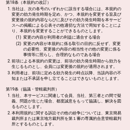
第18条（本規約の改訂）
当社は、次の各号のいずれかに該当する場合には、本規約の
変更の効力発生時期を定め、かつ、本規約を変更する旨及び
変更後の規約内容ならびに及びその効力発生時期を本サービ
スへの掲載による公表その他適切な方法で周知することによ
り、本規約を変更することができるものとします。
変更の内容が利用者の利益に適合する場合
変更の内容が本規約に係る取引の目的に反せず、変更
の必要性、変更後の内容の相当性その他の変更に係る
事情等に照らし、合理的なものである場合
前項による本規約の変更は、前項の効力発生時期から効力を
生じるものとし、会員には変更後の規約が適用されます。
利用者は、前項に定める効力発生の時点以降、当該内容の不
知または不承諾を申し立てることはできないものとします。
第19条（協議・管轄裁判所）
当社、本サービスに関連して会員、当社、第三者との間で疑
義、問題が生じた場合、都度誠意をもって協議し、解決を図
るものとします。
本利用規約に関する訴訟その他の紛争については、東京簡易
裁判所または東京地方裁判所を第１審の専属的合意管轄裁判
所とするものとします。