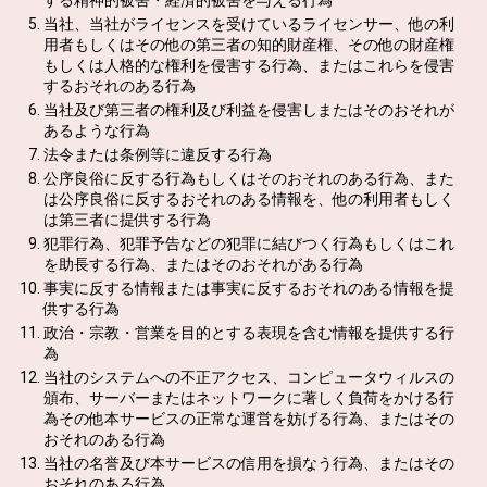
する精神的被害・経済的被害を与える行為
当社、当社がライセンスを受けているライセンサー、他の利
用者もしくはその他の第三者の知的財産権、その他の財産権
もしくは人格的な権利を侵害する行為、またはこれらを侵害
するおそれのある行為
当社及び第三者の権利及び利益を侵害しまたはそのおそれが
あるような行為
法令または条例等に違反する行為
公序良俗に反する行為もしくはそのおそれのある行為、また
は公序良俗に反するおそれのある情報を、他の利用者もしく
は第三者に提供する行為
犯罪行為、犯罪予告などの犯罪に結びつく行為もしくはこれ
を助長する行為、またはそのおそれがある行為
事実に反する情報または事実に反するおそれのある情報を提
供する行為
政治・宗教・営業を目的とする表現を含む情報を提供する行
為
当社のシステムへの不正アクセス、コンピュータウィルスの
頒布、サーバーまたはネットワークに著しく負荷をかける行
為その他本サービスの正常な運営を妨げる行為、またはその
おそれのある行為
当社の名誉及び本サービスの信用を損なう行為、またはその
おそれのある行為