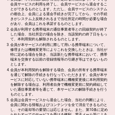
会員サービスの利用を終了し、会員サービスから退会するこ
とができるものとします。ただし、会員サービスのシステム
の都合上、会員による退会手続きが完了してから、その手続
きがシステム上反映されるまで当社所定の時間が必要な場合
があり、会員はこれを承諾するものとします。
会員が利用する携帯端末の通信事業者等との回線契約が終了
した場合、当社所定の場合を除き、当該契約の終了日をもっ
て、本利用契約も解除されるものとします。
会員が本サービスの利用に際して用いる携帯端末について、
修理または機種変更等によりこれを交換したときは、当社が
特に定める場合を除き、当該新たな携帯端末において、携帯
端末を交換する以前の登録情報等の引継ぎ等はできないもの
とします。
会員が本利用契約を解除する場合、会員の所有する携帯端末
を通じて解除の手続きを行なっていただきます。会員が本サ
ービスに対応していない携帯端末に機種変更後に本利用契約
を解除する場合は、利用者自身で機種変更前に契約締結して
いた通信事業者等を通じて、本サービスの解除手続きを行う
ものとします。
会員は会員サービスから退会した場合、当社の判断により、
会員に関わる情報およびコンテンツを全て消去できるものと
し、その返却等の要望には応じません。また、第10条に定め
られたすべてのサービスを受ける権利、電子メール等による