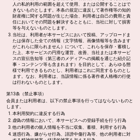
人の私的利用の範囲を超えて使用、または公開することはで
きないものとします。本条の規定に違反して著作権等の知的
財産権に関する問題が生じた場合、利用者は自己の費用と責
任においてその問題を解決するとともに、当社に対して損害
等を与えないものとします。
当社は、利用者が本サービスにおいて投稿、アップロードま
たは保存した全ての情報（文字情報、画像情報等を含みます
がこれらに限られません）について、これらを保存・蓄積し
た上、本サービスの円滑な運営、改善、当社または本サービ
スの宣伝告知等（第三者のメディアへの掲載を通じた紹介記
事・コンテンツ等も含まれます）を目的として、あらゆる態
様で利用できるものとし、利用者はこれに同意するものとし
ます。なお、利用者は、当該情報に係る著作者人格権の行使
は行わないものとします。
第13条（禁止事項）
会員または利用者は、以下の禁止事項を行ってはならないものと
します。
本利用契約に違反する行為
虚偽の情報において、本サービスへの登録手続を行う行為
他の利用者の個人情報を不当に収集、蓄積、利用する行為
迷惑行為、嫌がらせ行為、誹謗中傷行為等、他の利用者に対