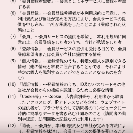
「会員登録希望者」---会員として本サービスに登録を希望
する者
「会員登録」---会員登録希望者が本利用規約に同意し、本
利用規約及び当社が定める方法により、会員サービスの提
供を申し込み、当社が承認をしたことにより登録された状
態のこと
「会員」---会員サービスの提供を希望し、本利用規約に同
意の上、会員登録をした者のうち、当社が承認をした者
「登録情報」---会員サービスの提供を受ける目的で、会員
登録希望者または会員が当社に提供する情報
「個人情報」---登録情報のうち、特定の個人を識別できる
情報（他の情報と容易に照合することができ、それにより
特定の個人を識別することができることとなるものを含
む）
「認証情報」---登録情報のうち、ID及びパスワードその他
当社が会員からの接続を認証するために必要な情報
「Cookie等」--- Cookie、広告識別番号、利用者から取得
したアクセスログ、IPアドレスなどを含む、ウェブサイト
の提供者が、ブラウザを介して訪問者のコンピュータに一
時的に簡単なデータを書き込む仕組みのこと（訪問者の識
別や認証、訪問回数の記録などに利用します）
「退会」---会員が、本利用規約及び当社が定める方法によ
り、登録情報を抹消し、会員サービスの提供を受けること