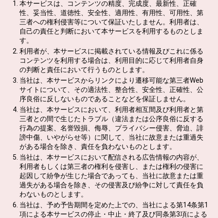
本サービスは、コンテンツの精度、完成度、最新性、正確
性、妥当性、道徳性、安全性、適用性、有用性、可用性、第
三者への権利侵害等について保証いたしません。利用者は、
自己の責任と判断において本サービスを利用するものとしま
す。
利用者が、本サービスに掲載されている情報及びこれに係る
コンテンツを利用する場合は、利用目的に応じて利用者自身
の判断と責任において行うものとします。
当社は、本サービスからリンクにより遷移可能な第三者Web
サイトについて、その適法性、整合性、安全性、正確性、公
序良俗に反しないものであることなどを保証しません。
当社は、本サービスにおいて、利用者相互間及び利用者と第
三者との間で生じたトラブル（違法または公序良俗に反する
行為の提案、名誉毀損、侮辱、プライバシー侵害、脅迫、誹
謗中傷、いやがらせ等）に関して、当社に故意または重過失
がある場合を除き、責任を負わないものとします。
当社は、本サービスにおいて配信される広告情報の内容が、
利用者もしくは第三者の権利を侵害し、または権利の侵害に
起因して紛争が生じた場合であっても、当社に故意または重
過失がある場合を除き、その侵害及び紛争に対して責任を負
わないものとします。
当社は、予め予告期間を定めた上での、当社による第14条第1
項による本サービスの停止・中止・終了及び同条第3項による