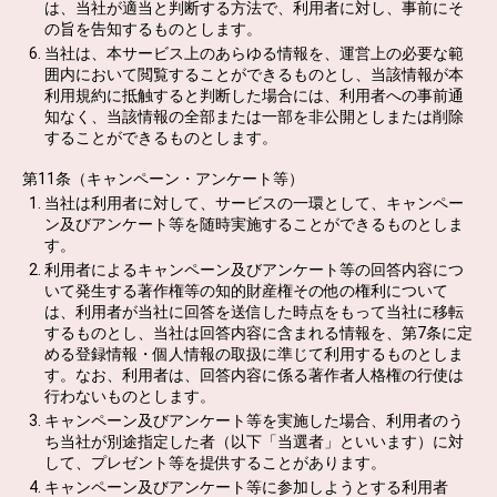
は、当社が適当と判断する方法で、利用者に対し、事前にそ
の旨を告知するものとします。
当社は、本サービス上のあらゆる情報を、運営上の必要な範
囲内において閲覧することができるものとし、当該情報が本
利用規約に抵触すると判断した場合には、利用者への事前通
知なく、当該情報の全部または一部を非公開としまたは削除
することができるものとします。
第11条（キャンペーン・アンケート等）
当社は利用者に対して、サービスの一環として、キャンペー
ン及びアンケート等を随時実施することができるものとしま
す。
利用者によるキャンペーン及びアンケート等の回答内容につ
いて発生する著作権等の知的財産権その他の権利について
は、利用者が当社に回答を送信した時点をもって当社に移転
するものとし、当社は回答内容に含まれる情報を、第7条に定
める登録情報・個人情報の取扱に準じて利用するものとしま
す。なお、利用者は、回答内容に係る著作者人格権の行使は
行わないものとします。
キャンペーン及びアンケート等を実施した場合、利用者のう
ち当社が別途指定した者（以下「当選者」といいます）に対
して、プレゼント等を提供することがあります。
キャンペーン及びアンケート等に参加しようとする利用者