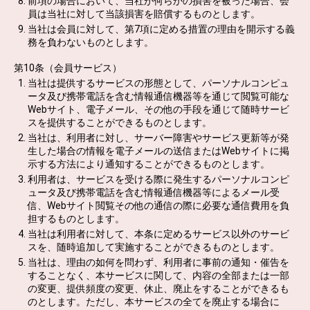
前項の場合において、当社が何らかの損害を被った場合、会
員は当社に対して当該損害を賠償するものとします。
当社は会員に対して、第7項に定める措置の理由を開示する義
務を負わないものとします。
第10条（会員サービス）
当社は提供するサービスの形態として、パーソナルコンピュ
ータ及び携帯電話を含む情報通信機器等を通じて閲覧可能な
Webサイト、電子メール、その他の手段を通じて随時サービ
スを提供することができるものとします。
当社は、利用者に対し、サーバー障害やサービス更新等が発
生した場合の情報を電子メールの送信またはWebサイトに掲
示する方法により通知することができるものとします。
利用者は、サービスを受ける際に発生するパーソナルコンピ
ュータ及び携帯電話を含む情報通信機器等によるメール受
信、Webサイト閲覧その他の通信の際に必要な通信費用を負
担するものとします。
当社は利用者に対して、本条に定めるサービス以外のサービ
スを、随時追加して実施することができるものとします。
当社は、理由の如何を問わず、利用者に事前の通知・催告を
することなく、本サービスに関して、内容の全部または一部
の変更、提供頻度の変更、休止、廃止をすることができるも
のとします。ただし、本サービスの全てを廃止する場合に