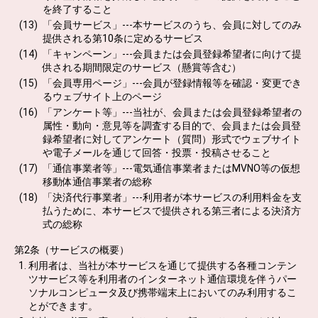
を終了すること
「会員サービス」---本サービスのうち、会員に対してのみ
提供される第10条に定めるサービス
「キャンペーン」---会員または会員登録希望者に向けて提
供される期間限定のサービス（懸賞等含む）
「会員専用ページ」---会員が登録情報等を確認・変更でき
るウェブサイト上のページ
「アンケート等」---当社が、会員または会員登録希望者の
属性・動向・意見等を調査する目的で、会員または会員登
録希望者に対してアンケート（質問）形式でウェブサイト
や電子メールを通じて回答・投票・投稿させること
「通信事業者等」---電気通信事業者またはMVNO等の仮想
移動体通信事業者の総称
「決済代行事業者」---利用者が本サービスの利用料金を支
払うために、本サービスで提供される第三者による決済方
式の総称
第2条（サービスの概要）
利用者は、当社が本サービスを通じて提供する各種コンテン
ツサービス等を利用者のインターネット通信環境を伴うパー
ソナルコンピュータ及び携帯端末上においてのみ利用するこ
とができます。