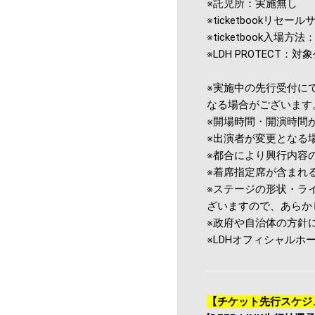
※託児所：実施無し
※ticketbookリセ
※ticketbook入場方法：T
※LDH PROTECT：対
※実施中の先行受付に
なる場合がございます
※開場時間・開演時間
※出演者が変更となる
※都合により興行内容
※着席指定席が含まれ
※ステージの形状・ラ
ざいますので、あらか
※政府や自治体の方針
※LDHオフィシャル
【チケット先行スケジ