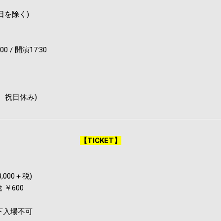
※祝日を除く)
00 / 開演17:30
曜日、祝日休み)
【TICKET】
,000＋税)
￥600
下入場不可