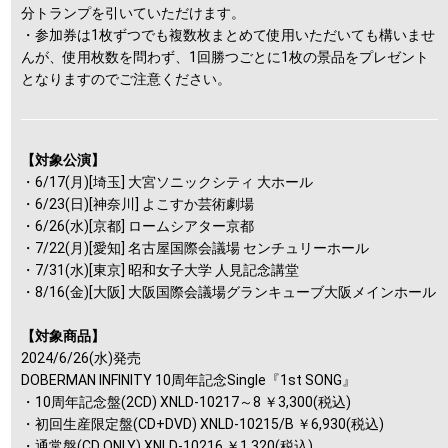
分トランプを引いていただけます。
・参加券は1枚ずつでも複数枚まとめて使用いただいても構いませ
んが、使用枚数を問わず、1回勝つごとに1枚の景品をプレゼント
となりますのでご注意ください。
【対象公演】
・6/17(月)[埼玉] 大宮ソニックシティ 大ホール
・6/23(日)[神奈川] よこすか芸術劇場
・6/26(水)[京都] ロームシアター京都
・7/22(月)[愛知] 名古屋国際会議場 センチュリーホール
・7/31(水)[東京] 昭和女子大学 人見記念講堂
・8/16(金)[大阪] 大阪国際会議場グランキューブ大阪メインホール
【対象商品】
2024/6/26(水)発売
DOBERMAN INFINITY 10周年記念Single『1st SONG』
・10周年記念盤(2CD) XNLD-10217～8 ￥3,300(税込)
・初回生産限定盤(CD+DVD) XNLD-10215/B ￥6,930(税込)
・通常盤(CD ONLY) XNLD-10216 ￥1,320(税込)