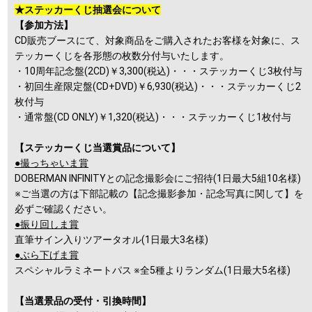
★ステッカーくじ抽選会について
【参加方法】
CD販売ブースにて、対象商品をご購入されたお客様を対象に、ス
テッカーくじを各形態の枚数分付与いたします。
・10周年記念盤(2CD)￥3,300(税込)・・・ステッカーくじ3枚付与
・初回生産限定盤(CD+DVD)￥6,930(税込)・・・ステッカーくじ2
枚付与
・通常盤(CD ONLY)￥1,320(税込)・・・ステッカーくじ1枚付与
【ステッカーくじ当選賞品について】
●撮っちゃいま賞
DOBERMAN INFINITYとの記念撮影会にご招待(1日最大5組10名様)
※ご当選の方は下部記載の【記念撮影参加・記念写真に関して】を
必ずご確認ください。
●振り回しま賞
直筆サイン入りツアータオル(1日最大3名様)
●ぶら下げま賞
スペシャルラミネートパス ※全5種よりランダム(1日最大5名様)
【当選景品の受付・引換時間】