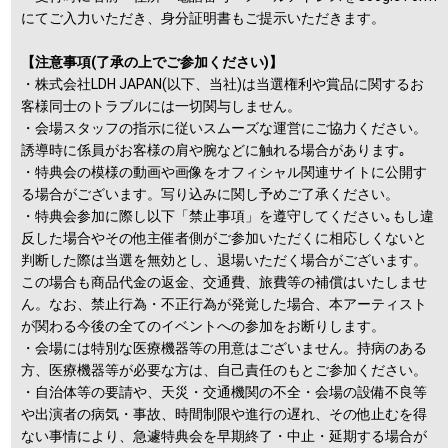
にてご入力いただき、身分証明書もご提示いただきます。
【注意事項(了承の上でご参加ください)】
・株式会社LDH JAPAN(以下、当社)は当選権利や賞品に関するお
客様同士のトラブルには一切関与しません。
・会場スタッフの指示に従いスムーズな運営にご協力ください。
誘導時に係員がお客様の肩や腕などに触れる場合があります｡
・特典会の模様の動画や画像をオフィシャル関連サイトに公開す
る場合がございます。写り込みに関し予めご了承ください。
・特典会参加に際し以下「禁止事項」を遵守してください｡もし違
反した場合やその他主催者側がご参加いただくに相応しくないと
判断した際は当選を無効とし、退場いただく場合がございます。
この場合も商品代金の返金、交通費、旅費等の補償はいたしませ
ん。なお、禁止行為・不正行為が発覚した場合、本アーティスト
が関わる今後の全てのイベントへの参加をお断りします。
・会場には特別な医療機器等の用意はございません。持病のある
方、医療機器等が必要な方は、自己責任のもとご参加ください。
・自治体等の要請や、天災・交通機関の不全・会場の設備不良等
や出演者の病気・事故、時間制限や進行の遅れ、その他止むを得
ない事情により、急遽特典会を早期終了・中止・延期する場合が