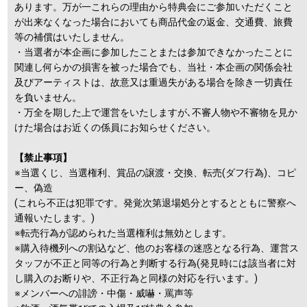
あります。万が一これらの理由から特典会にご参加いただくこと
が出来なくなった場合においても商品代金の返金、交通費、旅費
等の補償はいたしません。
・当選者が本企画に参加したことまたは参加できなかったことに
関連し何らかの損害を被った場合でも、当社・本企画の関係会社
及びアーティストは、故意又は重過失がある場合を除き一切責任
を負いません。
・万全を期した上で運営をいたしますが､不審人物や不審物を見か
けた場合はお近くの係員にお知らせください。
【禁止事項】
※当選くじ、当選権利、賞品の譲渡・交換、転売(ダフ行為)、コピ
ー、偽造
(これら不正は犯罪です。発覚次第退場処分とするとともに警察へ
通報いたします。)
※転売行為が認められた当選権利は無効とします。
※購入待機列への割込など、他のお客様の迷惑となる行為、運営ス
タッフが不正と同等の行為と判断する行為(発見時には該当者に対
し購入のお断りや、不正行為と同様の対応を行います。)
※メンバーへの誹謗・中傷・威嚇・罵声等