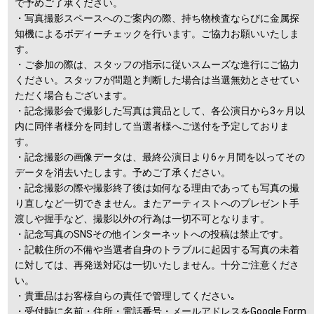
で予めご了承ください。
・写真撮影スペースへのご案内の際、持ち物検査ならびに金属探
知機によるボディーチェックを行います。ご協力お願いいたしま
す。
・ご参加の際は、スタッフの指示に従いスムーズな進行にご協力
ください。スタッフが問題と判断した場合は当選無効とさせてい
ただく場合もございます。
・記念撮影会で撮影した写真は賞品として、各公演日から3ヶ月以
内に同伴者様分を同封して当選者様へご送付を予定しておりま
す。
・記念撮影の画像データは、最終公演日より6ヶ月間を以ってその
データを消去いたします。予めご了承ください。
・記念撮影の際や撮影終了後は如何なる理由であっても写真の撮
り直しなど一切できません。またアーティストへのプレゼント手
渡しや握手など、撮影以外の行為は一切不可となります。
・記念写真のSNSその他インターネットへの投稿は禁止です。
・記載住所の不備や当選者自身のトラブルに起因する写真の未着
に対しては、再発送対応は一切いたしません。十分ご注意くださ
い。
・貴重品はお客様自らの責任で管理してください｡
・受付時に名前・住所・電話番号・メールアドレスをGoogle Form