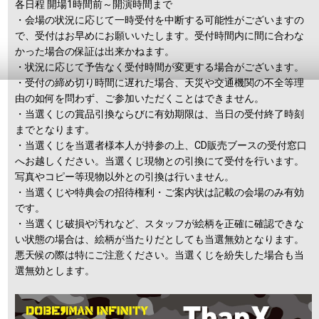
各日程 開場1時間前～開演時間まで
・会場の状況に応じて一時受付を中断する可能性がございますの
で、受付はお早めにお願いいたします。受付時間内に間に合わな
かった場合の保証は出来かねます。
・状況に応じて予告なく受付時間が変更する場合がございます。
・受付の締め切り時間に遅れた場合、天災や交通機関の不全等理
由の如何を問わず、ご参加いただくことはできません。
・当選くじの賞品引換ならびに有効期限は、当日の受付終了時刻
までとなります。
・当選くじを当選者様本人が持参の上、CD販売ブースの受付窓口
へお越しください。当選くじ現物との引換にて受付を行います。
写真やコピー等現物以外との引換は行いません。
・当選くじや特典会の招待権利・ご案内状は記載の会場のみ有効
です。
・当選くじ破損や汚れなど、スタッフが絵柄を正確に確認できな
い状態の場合は、絵柄が当たりだとしても当選無効となります。
悪天候の際は特にご注意ください。当選くじを紛失した場合も当
選無効とします。