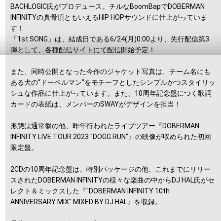
BACHLOGIC氏がプロデュース。チルなBoomBapでDOBERMAN
INFINITYの真骨頂ともいえるHIP HOPサウンドに仕上がっていま
す！
「1st SONG」は、結成日である6/24(月)0:00より、先行配信第3
弾として、各種配信サイトにて配信開始予定！
また、同時公開となった今作のジャケット写真は、チーム名にも
ある犬の“ドーベルマン”をモチーフとしたシンプルかつスタイリッ
シュな作品に仕上がっています。また、10周年記念盤につく歌詞
カードの表紙は、メンバーのSWAYがデザインを担当！
形態は通常盤の他、昨年行われたライブツアー『DOBERMAN
INFINITY LIVE TOUR 2023 "DOGG RUN"』の映像が収められた初回
限定盤。
2CDの10周年記念盤は、特別パッケージの他、これまでにリリー
スされたDOBERMAN INFINITYの様々な楽曲の中からDJ HAL氏がセ
レクト＆ミックスした『"DOBERMAN INFINITY 10th
ANNIVERSARY MIX" MIXED BY DJ HAL』を収録。