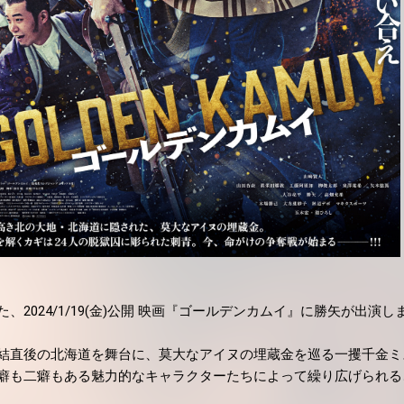
、2024/1/19(金)公開 映画『ゴールデンカムイ』に勝矢が出演し
結直後の北海道を舞台に、莫大なアイヌの埋蔵金を巡る一攫千金ミ
癖も二癖もある魅力的なキャラクターたちによって繰り広げられる