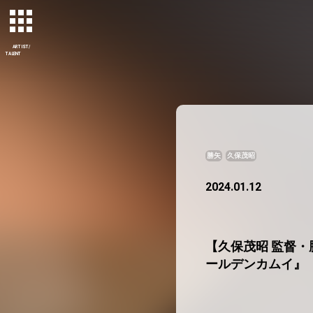
ARTIST/
TALENT
勝矢
久保茂昭
2024.01.12
【久保茂昭 監督・勝
ールデンカムイ』