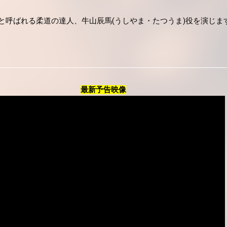
と呼ばれる柔道の達人、牛山辰馬(うしやま・たつうま)役を演じま
最新予告映像