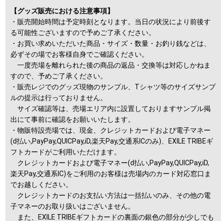
【グッズ販売における注意事項】
・販売開始時間は予定時刻となります。当日の状況により前後す
る可能性ございますので予めご了承ください。
・お買い求めいただいた商品・サイズ・数量・お釣り銭などは、
必ずその場でお客様自身でご確認ください。
一度売場を離れられた後の商品の返品・交換等は対応しかねま
すので、予めご了承ください。
・販売レジでのグッズ現物のサンプル、Tシャツ等のサイズサンプ
ルの提示は行っておりません。
サイズ確認等は、売場エリア内に設置しておりますサンプル掲
出にて事前に確認をお願いいたします。
・物販特設売場では、現金、クレジットカードおよび電子マネー
(d払い,PayPay,QUICPay,iD,楽天Pay,交通系ICのみ)、EXILE TRIBEギ
フトカードがご利用いただけます。
クレジットカードおよび電子マネー(d払い,PayPay,QUICPay,iD,
楽天Pay,交通系IC)をご利用のお客様は売場内のカード対応窓口ま
でお越しください。
クレジットカードのお支払い方法は一括払いのみ、その他の電
子マネーのお取り扱いはございません。
また、EXILE TRIBEギフトカードの裏面の銀色の部分が少しでも