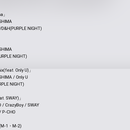
Haa」
ASHIMA
 /D&H(PURPLE NIGHT)
ASHIMA
URPLE NIGHT)
x(feat. Only U)」
HIMA / Only U
RPLE NIGHT)
eat. SWAY)」
 / CrazyBoy / SWAY
 / P-CHO
to(M-1・M-2)