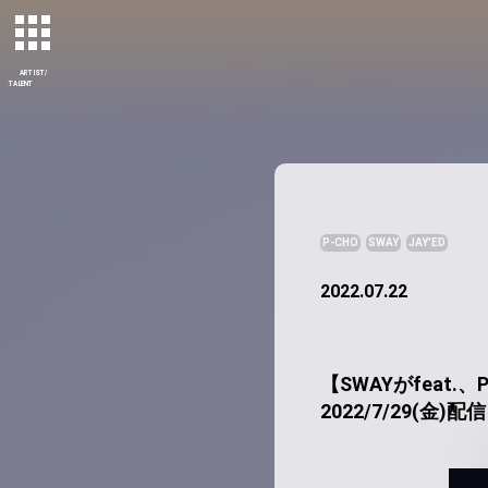
ARTIST/
TALENT
P-CHO
SWAY
JAY'ED
2022.07.22
【SWAYがfeat.
2022/7/29(金)配