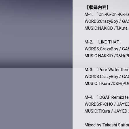
【収録内容】
M-1. 「Chi-Ki-Chi-Ki-
WORDS:CrazyBoy / G
MUSIC:NAKKID /T.Kura
M-2. 「LIKE THAT」
WORDS:CrazyBoy / G
MUSIC:NAKKID /D&H(P
M-3. 「Pure Water Remi
WORDS:CrazyBoy / GAS
MUSIC:T.Kura /D&H(PU
M-4. 「IDGAF Remix(f
WORDS:P-CHO / JAYʼED
MUSIC:T.Kura / JAYʼED
Mixed by Takeshi Sai