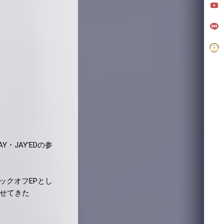
AY・JAYʼEDの参
のキックオフEPとし
わせてきた