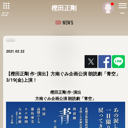
樫田正剛
ARTIST/
MENU
TALENT
NEWS
樫田正剛
2021.02.22
【樫田正剛 作･演出】方南ぐみ企画公演 朗読劇「青空」
3/19(金)上演！
樫田正剛 作･演出
方南ぐみ企画公演 朗読劇「青空」