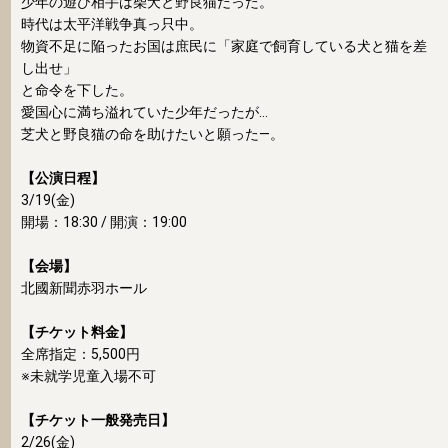
少年の遊び相手は柴犬と野良猫だった。
時代は太平洋戦争真っ只中。
物資不足に陥ったお国は庶民に「家庭で飼育している犬と猫を差
し出せ」
と命令を下した。
愛国心に満ち溢れていた少年だったが…
芝犬と野良猫の命を助けたいと願った―。
【公演日程】
3/19(金)
開場：18:30 / 開演：19:00
【会場】
北國新聞赤羽ホール
【チケット料金】
全席指定：5,500円
※未就学児童入場不可
【チケット一般発売日】
2/26(金)