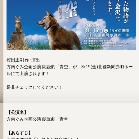
樫田正剛 作･演出
方南ぐみ企画公演 朗読劇「青空」が、3/19(金)北國新聞赤羽ホー
ルにて上演されます！
是非チェックしてください！
【公演名】
方南ぐみ企画公演 朗読劇「青空」
【あらすじ】