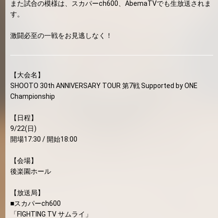
また試合の模様は、スカパーch600、AbemaTVでも生放送されま
す。
激闘必至の一戦をお見逃しなく！
【大会名】
SHOOTO 30th ANNIVERSARY TOUR 第7戦 Supported by ONE
Championship
【日程】
9/22(日)
開場17:30 / 開始18:00
【会場】
後楽園ホール
【放送局】
■スカパーch600
「FIGHTING TV サムライ」