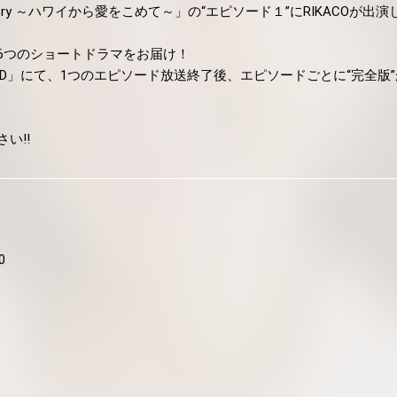
story ～ハワイから愛をこめて～」の“エピソード１”にRIKACOが出
6つのショートドラマをお届け！
OD」にて、1つのエピソード放送終了後、エピソードごとに“完全版
い!!
0