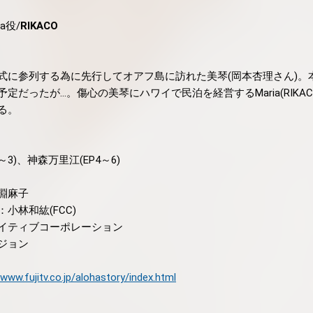
a役/
RIKACO
式に参列する為に先行してオアフ島に訪れた美琴(岡本杏理さん)。
だったが...。傷心の美琴にハワイで民泊を経営するMaria(RIKA
る。
3)、神森万里江(EP4～6)
淵麻子
小林和紘(FCC)
イティブコーポレーション
ジョン
/www.fujitv.co.jp/alohastory/index.html