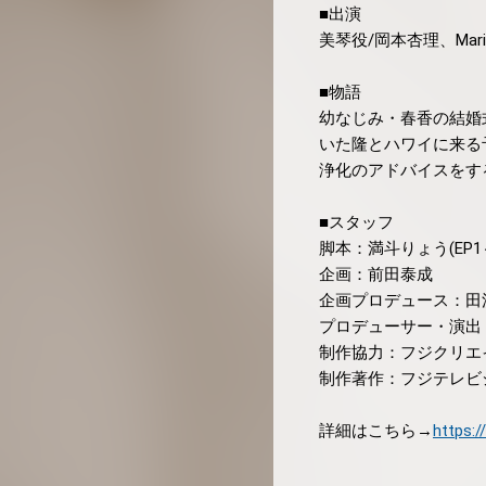
■出演
美琴役/岡本杏理、Mari
■物語
幼なじみ・春香の結婚
いた隆とハワイに来る予定
浄化のアドバイスをす
■スタッフ
脚本：満斗りょう(EP1～
企画：前田泰成
企画プロデュース：田
プロデューサー・演出：
制作協力：フジクリエ
制作著作：フジテレビ
詳細はこちら→
https:/