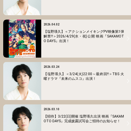
2026.04.02
【塩野瑛久】＜アクションメイキングPV映像第1弾
解禁!!＞2026/4/29(水・祝)公開 映画『SAKAMOT
O DAYS』出演！
2026.03.24
【塩野瑛久】＜3/24(火)22:00～最終回!!＞TBS 火
曜ドラマ『未来のムスコ』出演！
2026.03.10
【招待】3/22(日)開催 塩野瑛久出演 映画『SAKAM
OTO DAYS』完成披露試写会ご招待のお知らせ！