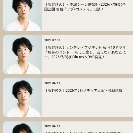
【塩野瑛久】＜本編シーン解禁!!＞2026/7/3(金)全
国公開 映画『ラブ≠コメディ』出演！
2026.07.08
【塩野瑛久】カンテレ・フジテレビ系 月10ドラマ
『終幕のロンド ーもう二度と、会えないあなたに
ー』2026/7/8(水)Blu-ray＆DVD発売！
2026.06.19
【塩野瑛久】2026年6月メディア出演・掲載情報
2026.06.19