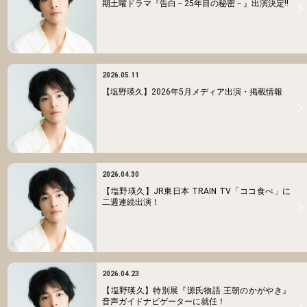
期土曜ドラマ『告白－25年目の秘密－』出演決定!!
2026.05.11
【塩野瑛久】2026年5月メディア出演・掲載情報
2026.04.30
【塩野瑛久】JR東⽇本 TRAIN TV「ココ食べ」に
二週連続出演！
2026.04.23
【塩野瑛久】特別展『源氏物語 王朝のかがやき』
音声ガイドナビゲーターに就任！