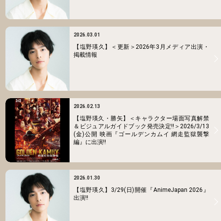
2026.03.01
【塩野瑛久】＜更新＞2026年3月メディア出演・
掲載情報
2026.02.13
【塩野瑛久・勝矢】＜キャラクター場面写真解禁
＆ビジュアルガイドブック発売決定!!＞2026/3/13
(金)公開 映画『ゴールデンカムイ 網走監獄襲撃
編』に出演!!
2026.01.30
【塩野瑛久】3/29(日)開催『AnimeJapan 2026』
出演!!