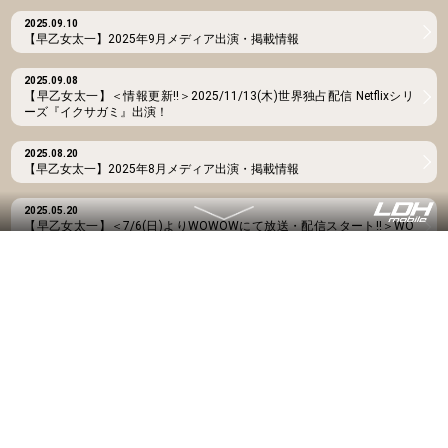
2025.09.10
【早乙女太一】2025年9月メディア出演・掲載情報
2025.09.08
【早乙女太一】＜情報更新!!＞2025/11/13(木)世界独占配信 Netflixシリ
ーズ『イクサガミ』出演！
2025.08.20
【早乙女太一】2025年8月メディア出演・掲載情報
2025.05.20
【早乙女太一】＜7/6(日)よりWOWOWにて放送・配信スタート!!＞WO
WOW 連続ドラマW『怪物』に出演！
more
2025.05.13
【早乙女太一】＜仮チラシ公開!!＞2025年劇団☆新感線45周年興行・秋
冬公演 チャンピオンまつり いのうえ歌舞伎『爆烈忠臣蔵～桜吹雪THUN
DERSTRUCK』出演！
2025.04.29
【早乙女太一】＜タイトル＆公演詳細決定!!＞2025年劇団☆新感線45周
年興行・秋冬公演 チャンピオンまつり いのうえ歌舞伎『爆烈忠臣蔵～
桜吹雪THUNDERSTRUCK』出演！