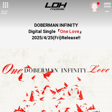
ARTIST/
MENU
TALENT
DOBERMAN INFINITY
Digital Single『
One Love
』
2025/4/25(Fri)Release!!