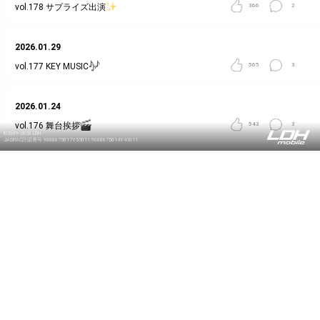
vol.178
サプライズ出演
366
2
2026.01.29
vol.177
KEY MUSIC
565
3
2026.01.24
vol.176
舞台挨拶
543
3
©2009-2026 LDH
JASRAC許諾番号 9008675017Y55011 9008675014Y41011
2025.12.25
vol.175
クリスマスっぽい
409
1
2025.12.15
vol.174
IYASAKAハウス🏠
595
1
2025.12.12
vol.173
リモートゲストさん
379
3