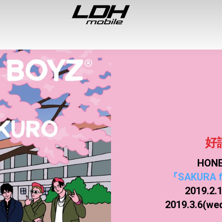
好
HON
『SAKURA 
2019.2
2019.3.6(we