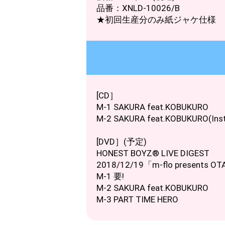
品番：XNLD-10026/B
★初回生産分のみ紙ジャケ仕様
[CD］
M-1 SAKURA feat.KOBUKURO
M-2 SAKURA feat.KOBUKURO(Ins
[DVD］(予定)
HONEST BOYZ® LIVE DIGEST
2018/12/19「m-flo present
M-1 要!
M-2 SAKURA feat.KOBUKURO
M-3 PART TIME HERO