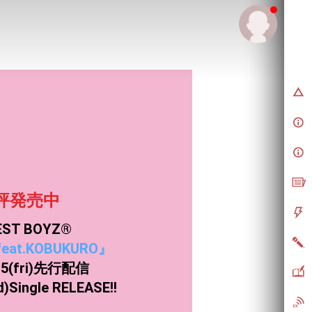
LD
評発売中
EST BOYZ®
feat.KOBUKURO』
.15(fri)先行配信
d)Single RELEASE!!