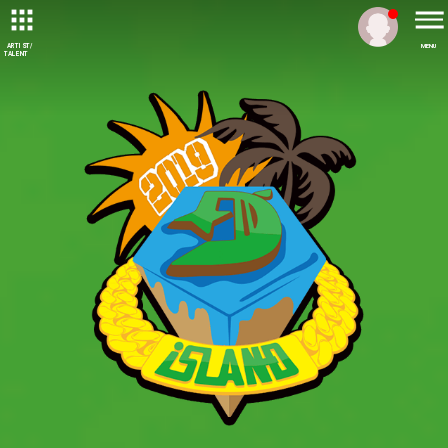
ARTIST/
MENU
TALENT