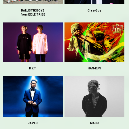
BALLISTIK BOYZ
CrazyBoy
from EXILE TRIBE
HAN-KUN
D.Y.T
JAY'ED
MABU