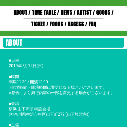
ABOUT
/
TIME TABLE
/
NEWS
/
ARTIST
/
GOODS
/
TICKET
/
FOODS
/
ACCESS
/
FAQ
ABOUT
■日程
2019年7月14日(日)
■時間
開場11:30 / 開演13:00
※開場時間・開演時間は変更になる場合がございます。
※都合により興行内容の一部を変更する場合がございます。
■会場
横浜 山下埠頭 特設会場
(神奈川県横浜市中区山下町279 (山下埠頭内))
■主催