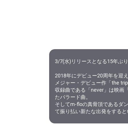
3/7(水)リリースとなる15年ぶりオ
2018年にデビュー20周年を迎える
メジャー・デビュー作「the tripo
収録曲である「never」は
たバラード曲。
そしてm-floの真骨頂であるダン
て振り払い新たな出発をすると