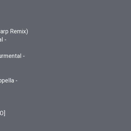
Harp Remix)
l -
rmental -
pella -
O]