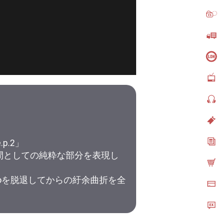
p.2」
人間としての純粋な部分を表現し
-floを脱退してからの紆余曲折を全