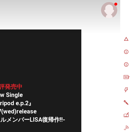
LD
評発売中
w Single
ripod e.p.2』
7(wed)release
ルメンバーLISA復帰作!!-