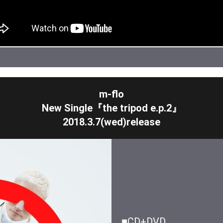
m-flo
New Single『the tripod e.p.2』
2018.3.7(wed)release
■CD+DVD