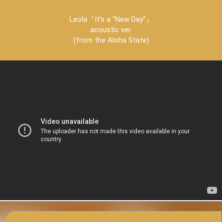
Leola『It's a “New Day”』
acoustic ver.
(from the Aloha State)