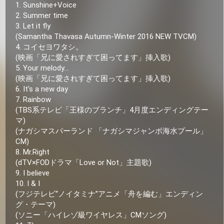
1. Sunshine+Voice
2. Summer time
3. Let it fly
(Samantha Thavasa Autumn-Winter 2016 NEW TVCM)
4. コイセヨワタシ。
(映画「兄に愛されすぎて困ってます」挿入歌)
5. Your melody...
(映画「兄に愛されすぎて困ってます」挿入歌)
6. It's a new day
7. Rainbow
(TBS系テレビ「王様のブランチ」4月度エンディングテー
マ)
(ナガシマスパーランド 「ナガシマジャンボ海水プール」
CM)
8. Mr.Right
(dTV×FODドラマ「Love or Not」主題歌)
9. I believe
10. I & I
(フジテレビ“ノイタミナ”アニメ「舟を編む」エンディン
グ・テーマ)
(ソニー「ハイレゾ級ワイヤレス」CMソング)