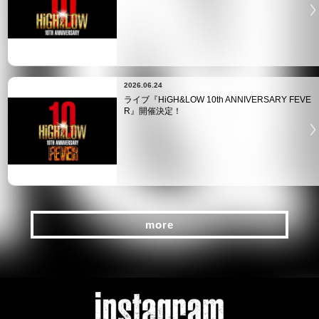
2026.06.24
ライブ『HiGH&LOW 10th ANNIVERSARY FEVE
R』開催決定！
more
more