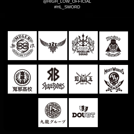
@HIGH_LOW_OFFICIAL
#HL_SWORD