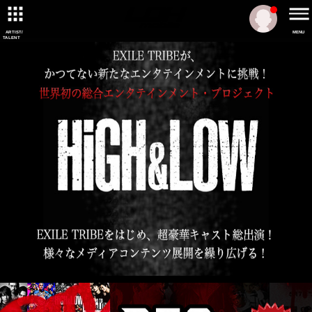
ARTIST/
MENU
TALENT