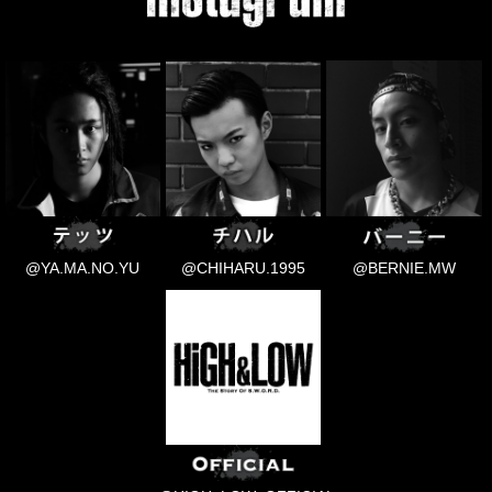
@YA.MA.NO.YU
@CHIHARU.1995
@BERNIE.MW