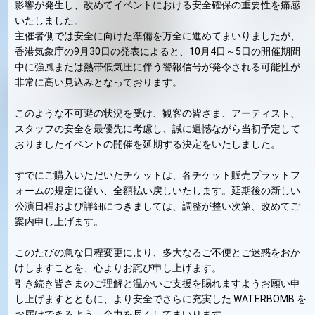
影響が発生し、改めてイベントにおける安全確保の重要性を痛感
いたしました。
主催者側では安全に向けた準備を万全に進めてまいりましたが、
香港気象庁の9月30日の発表によると、10月4日～5日の開催期間
中に強風または熱帯低気圧に伴う警報信号が発令される可能性が
非常に高い見込みとなっております。
このような不可避の状況を受け、観客の皆さま、アーティスト、
スタッフの安全を最優先に考慮し、誠に遺憾ながら当初予定して
おりましたイベントの開催を延期する決定をいたしました。
すでにご購入いただいたチケットは、各チケット販売プラットフ
ォームの規定に従い、全額払い戻しいたします。延期後の新しい
公演日程および詳細につきましては、調整が整い次第、改めてご
案内申し上げます。
このたびの急な日程変更により、多大なるご不便とご迷惑をおか
けしますことを、心よりお詫び申し上げます。
引き続き皆さまのご理解と温かいご支援を賜れますようお願い申
し上げますとともに、より安全でさらに充実した WATERBOMB を
お届けできるよう、全力を尽くしてまいります。