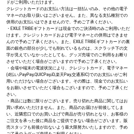
ドがご利用いただけます。
クレジットカードのお支払い方法は一括払いのみ、その他の電子
マネーのお取り扱いはございません。また、異なる支払種別での
併用のお支払いはできませんので、予めご了承ください。
・EXILE TRIBEギフトカードは現金でのご決済時のみご利用いただ
けます。クレジットカードおよび電子マネーとの併用はできませ
んので予めご了承ください。また、EXILE TRIBEギフトカードの裏
面の銀色の部分が少しでも削れているものは、スクラッチ下の文
字が見えていなかったとしても、グッズ売場でのご利用をお断り
させていただく場合がございますので予めご了承ください。
・会場や端末の電波状況により、クレジットカード、電子マネー
(d払い,PayPay,QUICPay,iD,楽天Pay,交通系IC)でのお支払いがご利
用いただけない場合がございます。その際は、現金でのお支払い
をお願いさせていただく場合もございますので、予めご了承くだ
さい。
・商品には数に限りがございます。売り切れた商品に関してはお
買い求めいただけません。また、商品のお届けが前後してしま
い、近隣窓口でのお買い上げで商品が売り切れとなり、お客様の
ご注文を承った後に商品をご提供できない場合がございます。販
売スタッフも前後が出ないよう最大限努力いたしますので、予め
ご了承の上グッズ売場をご利用ください。