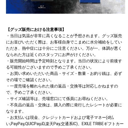
【グッズ販売における注意事項】
・当日は気温が非常に高くなることが予想されます。グッズ販売
にお並びいただく際は、お客様自身でこまめに水分補給をしてい
ただき、熱中症には十分にご注意ください。万が一、体調が悪く
なられた方は近くのスタッフにお声がけください。
・販売開始時間は予定時刻となります。当日の状況により前後す
る可能性がございますので予めご了承ください。
・お買い求めいただいた商品・サイズ・数量・お釣り銭は、必ず
その場でご確認ください。
・一度売場を離れられた後の返品・交換等は対応しかねますの
で、予めご了承ください。
・サイズ確認等は、売場窓口にて係員にお尋ねください。
・不良品の返品・交換は、購入の際に発行したレシートが必要に
なります。
・お支払いは現金、クレジットカードおよび電子マネー(d払
い,PayPay,QUICPay,iD,楽天Pay,交通系IC)、EXILE TRIBEギフトカー