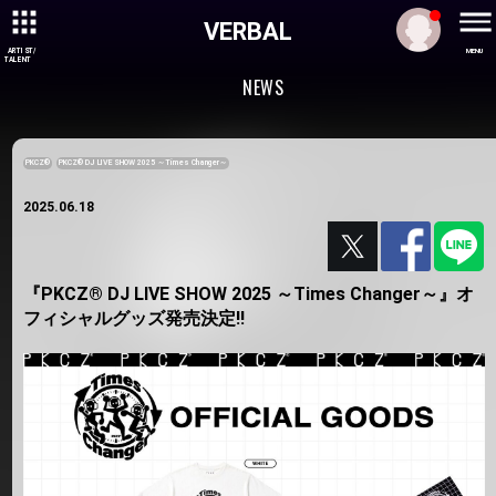
VERBAL
ARTIST/
MENU
TALENT
NEWS
PKCZ®
PKCZ® DJ LIVE SHOW 2025 ～Times Changer～
2025.06.18
『PKCZ® DJ LIVE SHOW 2025 ～Times Changer～』オ
フィシャルグッズ発売決定!!