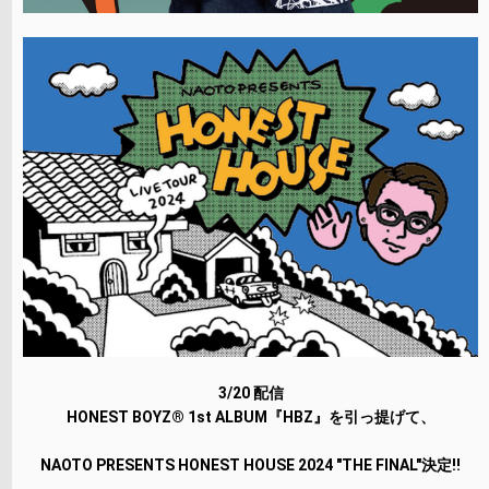
3/20 配信
HONEST BOYZ® 1st ALBUM『HBZ』を引っ提げて、
NAOTO PRESENTS HONEST HOUSE 2024 "THE FINAL"決定!!