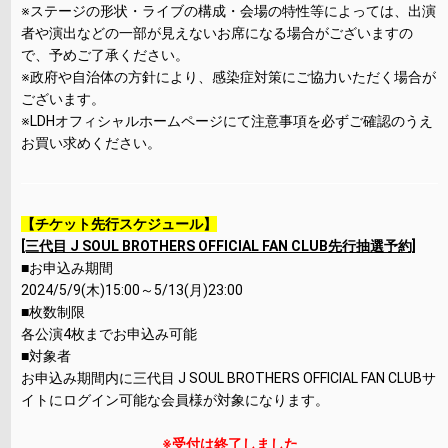
※ステージの形状・ライブの構成・会場の特性等によっては、出演
者や演出などの一部が見えないお席になる場合がございますの
で、予めご了承ください。
※政府や自治体の方針により、感染症対策にご協力いただく場合が
ございます。
※LDHオフィシャルホームページにて注意事項を必ずご確認のうえ
お買い求めください。
【チケット先行スケジュール】
[三代目 J SOUL BROTHERS OFFICIAL FAN CLUB先行抽選予約]
■お申込み期間
2024/5/9(木)15:00～5/13(月)23:00
■枚数制限
各公演4枚までお申込み可能
■対象者
お申込み期間内に三代目 J SOUL BROTHERS OFFICIAL FAN CLUBサ
イトにログイン可能な会員様が対象になります。
※受付は終了しました