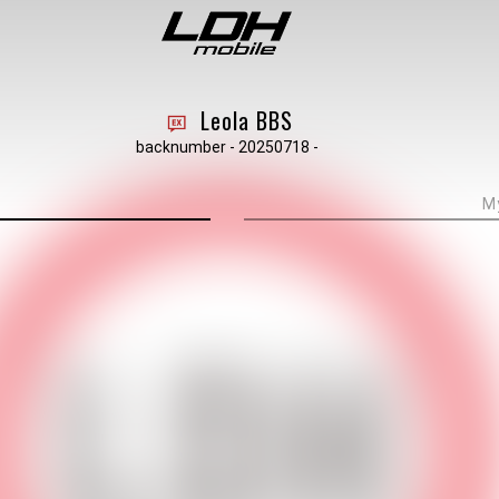
Leola BBS
backnumber - 20250718 -
M