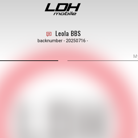
Leola BBS
backnumber - 20250716 -
M