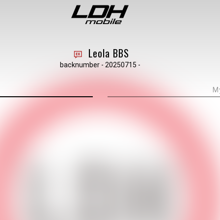
Leola BBS
backnumber - 20250715 -
M