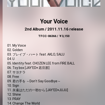
Your Voice
2nd Album / 2011.11.16 release
TFCC-86366 / ￥3,150
01. My Voice
02. Golden
03. ブレイブ・ハート feat. AKLO, SALU
04. U
05. Identity feat. CHOZEN LEE from FIRE BALL
06. Toy box [JAY'ED× 若旦那]
07. サヨナラ
08. Free
09. 君の手を ～Don't Say Goodbye～
10. Sign
11. 永遠はただの一秒から [JAY'ED×JUJU]
12. Shine
13. PRAY
14. Change The World